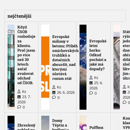
příspěvků
nejčtenější
Když
ČSOB
Stát
rozhoduje
rýž
Evropské
za
Evropské
jed
miliony v
klienta.
letní
eter
betonu: Příběh
Proč jsem
horko:
dne
smíchovských
po více
Odkud
obč
truhlíků a
než 30
pochází a
děl
dotačních
letech
jaké má
zloč
absurdit, nad
začal
dopady?
likv
kterými
zvažovat
jim
zůstává
Ks
odchod
úhr
rozum stát
25. 6.
od ČSOB.
K
Ks
2026
Ks
2
26. 6. 2026
0
23. 7.
202
0
2026
0
Kon
Domy
kla
Zkreslený
Těptín a
Puffbox
VPN
pohled na
bydlení u