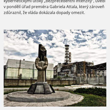
kybernetickými útoky „bezprecedentní intenzity“, uvedl
v pondělí úřad premiéra Gabriela Attala, který zároveň
zdůraznil, že vláda dokázala dopady omezit.