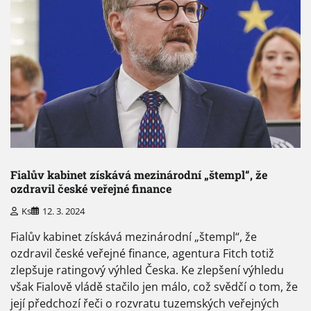
Fialův kabinet získává mezinárodní „štempl“, že
ozdravil české veřejné finance
Ks
12. 3. 2024
Fialův kabinet získává mezinárodní „štempl“, že
ozdravil české veřejné finance, agentura Fitch totiž
zlepšuje ratingový výhled Česka. Ke zlepšení výhledu
však Fialově vládě stačilo jen málo, což svědčí o tom, že
její předchozí řeči o rozvratu tuzemských veřejných