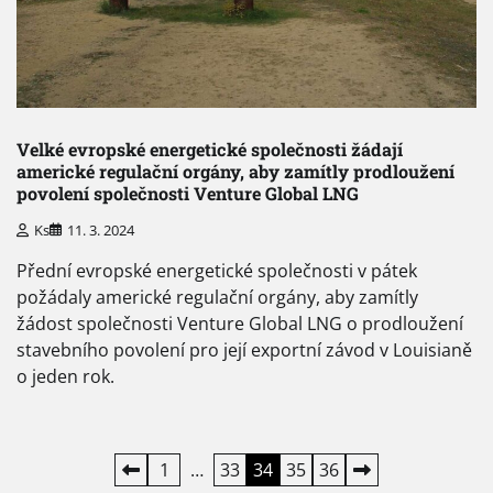
Velké evropské energetické společnosti žádají
americké regulační orgány, aby zamítly prodloužení
povolení společnosti Venture Global LNG
Ks
11. 3. 2024
Přední evropské energetické společnosti v pátek
požádaly americké regulační orgány, aby zamítly
žádost společnosti Venture Global LNG o prodloužení
stavebního povolení pro její exportní závod v Louisianě
o jeden rok.
Stránkování
1
…
33
34
35
36