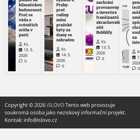
zachrání
gen
klimatickou
Prahy:
provozovny
tec
budoucnost:
proč
a investice
mů
Proč se
rodiny
franšízantů
změ
věda o
mění
zkrachovalé
způ
scénářích
pražské
sítě
chr
ocitla v
byty za
Bubblify
sou
pasti
domy se
na
zahradou
Ks
int
Ks
13. 5.
Ks
15. 5.
K
2026
14. 5.
2026
1
0
2026
0
202
0
Copyright © 2026
iSLOVO
Tento web provozuje
soukromá osoba jako neziskový informační projekt.
Kontak: info@islovo.cz