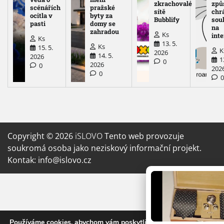
zkrachovalé
způ
scénářích
pražské
sítě
chr
ocitla v
byty za
Bubblify
sou
pasti
domy se
na
zahradou
Ks
int
Ks
13. 5.
Ks
15. 5.
K
2026
14. 5.
2026
1
0
2026
0
202
0
Copyright © 2026
iSLOVO
Tento web provozuje
soukromá osoba jako neziskový informační projekt.
Kontak: info@islovo.cz
Používáme cookies, abychom vám poskytli nejlepší online zážitek.