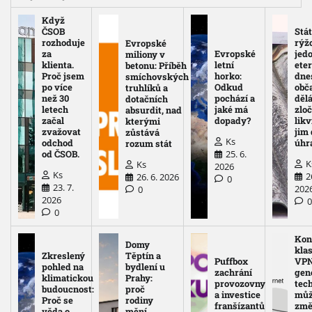
Když
ČSOB
Stát
rozhoduje
rýž
Evropské
za
Evropské
jed
miliony v
klienta.
letní
eter
betonu: Příběh
Proč jsem
horko:
dne
smíchovských
po více
Odkud
obč
truhlíků a
než 30
pochází a
děl
dotačních
letech
jaké má
zloč
absurdit, nad
začal
dopady?
likv
kterými
zvažovat
jim
zůstává
Ks
odchod
úhr
rozum stát
25. 6.
od ČSOB.
K
Ks
2026
Ks
2
26. 6. 2026
0
23. 7.
202
0
2026
0
Kon
Domy
kla
Zkreslený
Těptín a
Puffbox
VPN
pohled na
bydlení u
zachrání
gen
klimatickou
Prahy:
provozovny
tec
budoucnost:
proč
a investice
mů
Proč se
rodiny
franšízantů
změ
věda o
mění