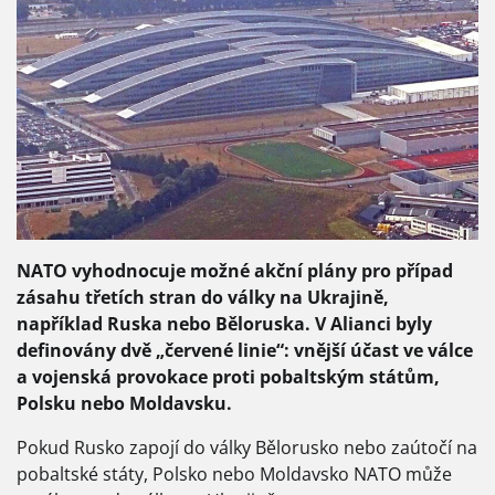
NATO vyhodnocuje možné akční plány pro případ
zásahu třetích stran do války na Ukrajině,
například Ruska nebo Běloruska. V Alianci byly
definovány dvě „červené linie“: vnější účast ve válce
a vojenská provokace proti pobaltským státům,
Polsku nebo Moldavsku.
Pokud Rusko zapojí do války Bělorusko nebo zaútočí na
pobaltské státy, Polsko nebo Moldavsko NATO může