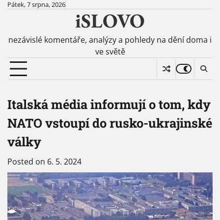
Skip
Pátek, 7 srpna, 2026
iSLOVO
to
content
nezávislé komentáře, analýzy a pohledy na dění doma i
ve světě
Italská média informují o tom, kdy
NATO vstoupí do rusko-ukrajinské
války
Posted on
6. 5. 2024