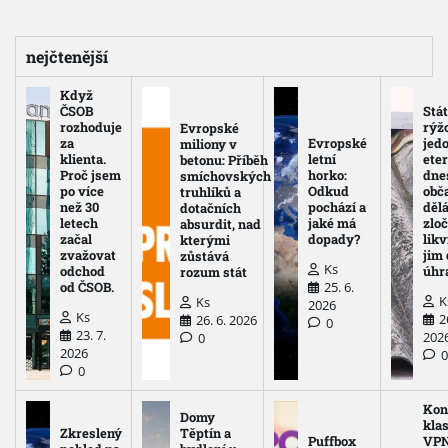
nejčtenější
Když
ČSOB
Stát
rozhoduje
rýž
Evropské
za
Evropské
jed
miliony v
klienta.
letní
eter
betonu: Příběh
Proč jsem
horko:
dne
smíchovských
po více
Odkud
obč
truhlíků a
než 30
pochází a
děl
dotačních
letech
jaké má
zloč
absurdit, nad
začal
dopady?
likv
kterými
zvažovat
jim
zůstává
Ks
odchod
úhr
rozum stát
25. 6.
od ČSOB.
K
Ks
2026
Ks
2
26. 6. 2026
0
23. 7.
202
0
2026
0
Kon
Domy
kla
Zkreslený
Těptín a
Puffbox
VPN