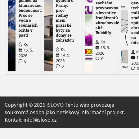
pohled na
bydlení u
zachrání
gen
klimatickou
Prahy:
provozovny
tec
budoucnost:
proč
a investice
mů
Proč se
rodiny
franšízantů
změ
věda o
mění
zkrachovalé
způ
scénářích
pražské
sítě
chr
ocitla v
byty za
Bubblify
sou
pasti
domy se
na
zahradou
Ks
int
Ks
13. 5.
Ks
15. 5.
K
2026
14. 5.
2026
1
0
2026
0
202
0
Copyright © 2026
iSLOVO
Tento web provozuje
soukromá osoba jako neziskový informační projekt.
Kontak: info@islovo.cz