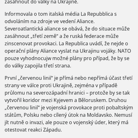
zasáhnout do války na Ukrajině.
Informovala o tom italská média La Repubblica s
odvoláním na zdroje ve vedení Aliance.
Severoatlantická aliance se obává, že do situace může
zasáhnout „třetí země“ a že ruská federace může
zinscenovat provokaci. La Republica uvádí, že nejde o
operační plány Aliance vyslat na Ukrajinu vojáky. NATO
pouze vyhodnocujw možné plány pro případ, že by se
do války zapojila třetí strana.
První „červenou linií“ je přímá nebo nepřímá účast třetí
strany ve válce proti Ukrajině, zejména v případě
průlomu na severozápadní hranici – protože by se tak
vytvořil koridor mezi Kyjevem a Běloruskem. Druhou
„červenou linií“ je vojenská provokace proti pobaltským
státům, Polsku nebo cílený útok na Moldavsko. Nemusí
jít nutně o invazi, ale pouze o vojenský úder, který má
otestovat reakci Západu.