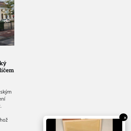
ský
líčem
nským
ení
.
✕
ehož