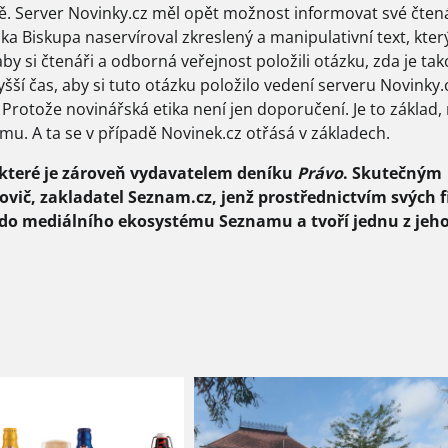
ě. Server Novinky.cz měl opět možnost informovat své čten
ka Biskupa naservíroval zkreslený a manipulativní text, kter
aby si čtenáři a odborná veřejnost položili otázku, zda je ta
yšší čas, aby si tuto otázku položilo vedení serveru Novinky.
rotože novinářská etika není jen doporučení. Je to základ,
u. A ta se v případě Novinek.cz otřásá v základech.
, které je zároveň vydavatelem deníku
Právo
. Skutečným
vič, zakladatel Seznam.cz, jenž prostřednictvím svých 
ří do mediálního ekosystému Seznamu a tvoří jednu z jeh