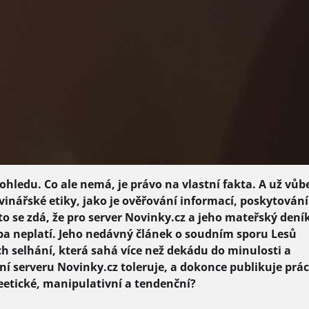
hledu. Co ale nemá, je právo na vlastní fakta. A už vůb
inářské etiky, jako je ověřování informací, poskytování
sto se zdá, že pro server Novinky.cz a jeho mateřský dení
upa neplatí. Jeho nedávný článek o soudním sporu Lesů
 selhání, která sahá více než dekádu do minulosti a
ní serveru Novinky.cz toleruje, a dokonce publikuje prác
eetické, manipulativní a tendenční?