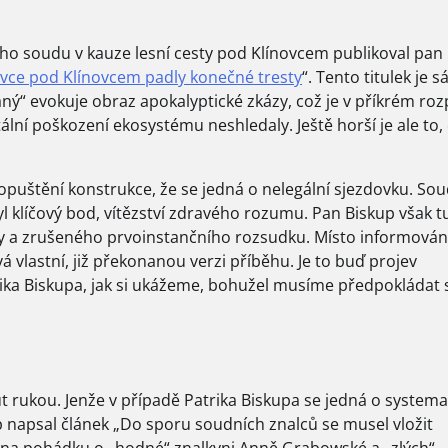
ho soudu v kauze lesní cesty pod Klínovcem publikoval pan
ovce pod Klínovcem padly konečné tresty
“. Tento titulek je 
ý“ evokuje obraz apokalyptické zkázy, což je v příkrém ro
lní poškození ekosystému neshledaly. Ještě horší je ale to,
uštění konstrukce, že se jedná o nelegální sjezdovku. So
yl klíčový bod, vítězství zdravého rozumu. Pan Biskup však t
oby a zrušeného prvoinstančního rozsudku. Místo informován
vlastní, již překonanou verzi příběhu. Je to buď projev
ika Biskupa, jak si ukážeme, bohužel musíme předpokládat 
t rukou. Jenže v případě Patrika Biskupa se jedná o system
napsal článek „Do sporu soudních znalců se musel vložit
l na pohádku o „hodné“ znalkyni Anně Grabowské a „zlých“