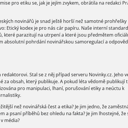
mise pro etiku se, jak je jejím zvykem, obrátila na redakci Pr
eských novinářů je snad ještě horší než samotné prohřešky
o: Etický kodex je pro nás cár papíru. Naše interní standar
ů, které parazitují na utrpení a které jsou předmětem oficiál
vem absolutní pohrdání novinářskou samoregulací a odpověd
redaktorovi. Stal se z něj případ serveru Novinky.cz. Jeho v
é za obsah, který publikuje. A pokud léta vědomě publikují t
izována pro manipulaci, lhaní, porušování etiky a neúctu k
nalistiky.
itější než novinářská čest a etika? Je jim jedno, že zaměstná
mem a psaní příběhů bez ohledu na fakta? Je jim lhostejné, že
 v média?