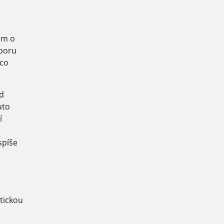
sám o
zporu
 co
ud
uto
í
spíše
atickou