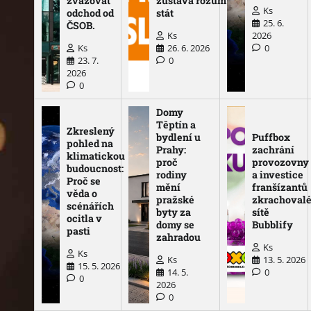
zvažovat
zůstává rozum
Ks
odchod od
stát
25. 6.
ČSOB.
Ks
2026
Ks
26. 6. 2026
0
23. 7.
0
2026
0
Domy
Těptín a
Zkreslený
bydlení u
Puffbox
pohled na
Prahy:
zachrání
klimatickou
proč
provozovny
budoucnost:
rodiny
a investice
Proč se
mění
franšízantů
věda o
pražské
zkrachoval
scénářích
byty za
sítě
ocitla v
domy se
Bubblify
pasti
zahradou
Ks
Ks
Ks
13. 5. 2026
15. 5. 2026
14. 5.
0
0
2026
0