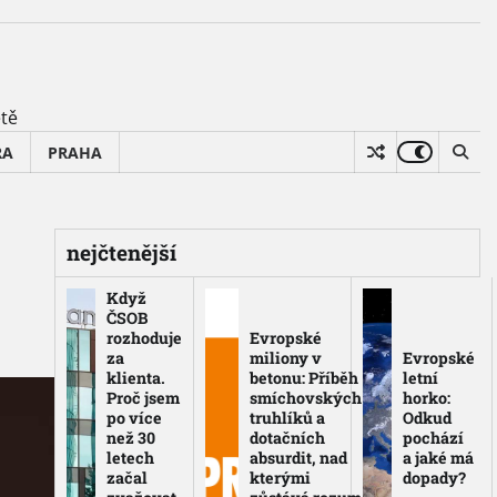
ětě
RA
PRAHA
nejčtenější
Když
ČSOB
rozhoduje
Evropské
za
miliony v
Evropské
klienta.
betonu: Příběh
letní
Proč jsem
smíchovských
horko:
po více
truhlíků a
Odkud
než 30
dotačních
pochází
letech
absurdit, nad
a jaké má
začal
kterými
dopady?