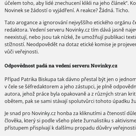
účelem toho, aby lidé znechucení klikli na jeho článek“. Ko
Novinek se žádostí o vyjádření. A reakce? Žádná. Ticho.
Tato arogance a ignorování nejvyššího etického orgánu č
redaktora. Vedení serveru Novinky.cz tím dává jasně najev
neexistují, nebo jsou tak nízké, že umožňují publikaci text
stížností. Neodpovědět na dotaz etické komise je proje
vůči veřejnosti.
Odpovědnost padá na vedení serveru Novinky.cz
Případ Patrika Biskupa tak dávno přestal být jen o jednom 
v čele se šéfredaktorem a jeho zástupci, je plně odpovědn
autora, jehož práce byla opakovaně a z různých stran krit
obětem, pak se sami stávají spolutvůrci tohoto úpadku žur
Je snad pro Novinky.cz honba za kliknutími a čteností důlež
člověka, který si podle všeho plete žurnalistiku s aktivis
přístupem přispívají k dalšímu propadu důvěry veřejnosti