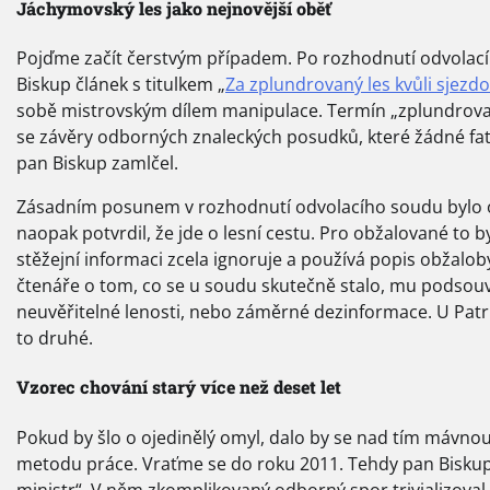
Jáchymovský les jako nejnovější oběť
Pojďme začít čerstvým případem. Po rozhodnutí odvolací
Biskup článek s titulkem „
Za zplundrovaný les kvůli sjezd
sobě mistrovským dílem manipulace. Termín „zplundrovan
se závěry odborných znaleckých posudků, které žádné fatá
pan Biskup zamlčel.
Zásadním posunem v rozhodnutí odvolacího soudu bylo op
naopak potvrdil, že jde o lesní cestu. Pro obžalované to b
stěžejní informaci zcela ignoruje a používá popis obžal
čtenáře o tom, co se u soudu skutečně stalo, mu podsouvá 
neuvěřitelné lenosti, nebo záměrné dezinformace. U Patr
to druhé.
Vzorec chování starý více než deset let
Pokud by šlo o ojedinělý omyl, dalo by se nad tím mávnou
metodu práce. Vraťme se do roku 2011. Tehdy pan Biskup 
ministr“. V něm zkomplikovaný odborný spor trivializova