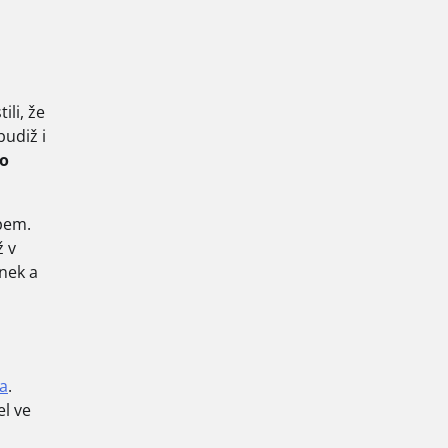
ili, že
budiž i
ho
upem.
ž v
nek a
pa
.
el ve