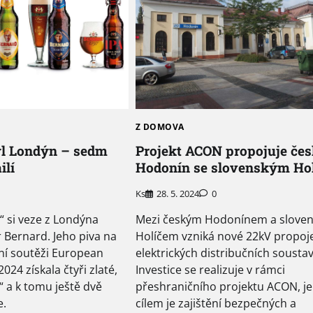
Z DOMOVA
Projekt ACON propojuje če
yl Londýn – sedm
Hodonín se slovenským Ho
ilí
Ks
28. 5. 2024
0
Mezi českým Hodonínem a slove
 si veze z Londýna
Holíčem vzniká nové 22kV propoj
 Bernard. Jeho piva na
elektrických distribučních soustav
ní soutěži European
Investice se realizuje v rámci
024 získala čtyři zlaté,
přeshraničního projektu ACON, j
é“ a k tomu ještě dvě
cílem je zajištění bezpečných a
e.