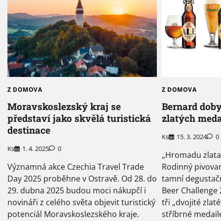
Z DOMOVA
Z DOMOVA
Bernard dob
Moravskoslezský kraj se
zlatých meda
představí jako skvělá turistická
destinace
Ks
15. 3. 2024
0
Ks
1. 4. 2025
0
„Hromadu zlata“
Rodinný pivovar
Významná akce Czechia Travel Trade
tamní degustač
Day 2025 proběhne v Ostravě. Od 28. do
Beer Challenge 2
29. dubna 2025 budou moci nákupčí i
tři „dvojité zlat
novináři z celého světa objevit turistický
stříbrné medail
potenciál Moravskoslezského kraje.