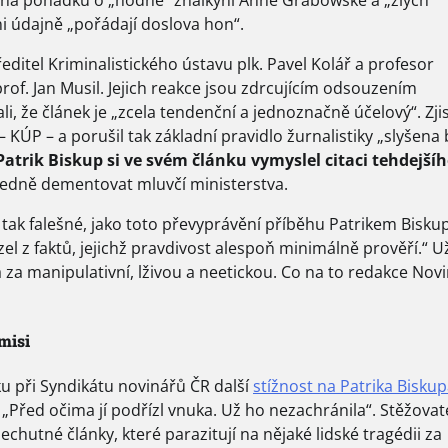
ni údajně „pořádají doslova hon“.
ředitel Kriminalistického ústavu plk. Pavel Kolář a profesor
of. Jan Musil. Jejich reakce jsou zdrcujícím odsouzením
 že článek je „zcela tendenční a jednoznačně účelový“. Zjist
– KÚP – a porušil tak základní pravidlo žurnalistiky „slyšena 
Patrik Biskup si ve svém článku vymyslel citaci tehdejší
ledně dementovat mluvčí ministerstva.
 tak falešné, jako toto převyprávění příběhu Patrikem Bisk
l z faktů, jejichž pravdivost alespoň minimálně prověří.“ U
za manipulativní, lživou a neetickou. Co na to redakce Novi
misi
u při Syndikátu novinářů ČR další
stížnost na Patrika Bisku
„Před očima jí podřízl vnuka. Už ho nezachránila“. Stěžovat
echutné články, které parazitují na nějaké lidské tragédii za