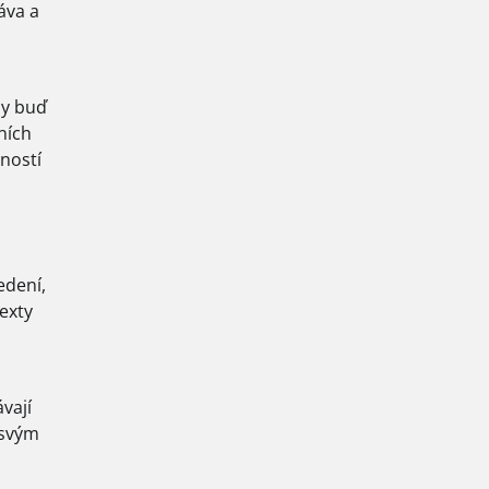
áva a
dy buď
ních
ností
edení,
exty
vají
 svým