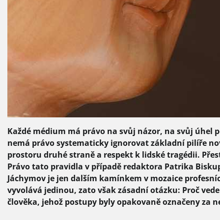
Každé médium má právo na svůj názor, na svůj úhel po
nemá právo systematicky ignorovat základní pilíře nov
prostoru druhé straně a respekt k lidské tragédii. Pře
Právo tato pravidla v případě redaktora Patrika Bisk
Jáchymov je jen dalším kamínkem v mozaice profesních
vyvolává jedinou, zato však zásadní otázku: Proč vede
člověka, jehož postupy byly opakovaně označeny za n