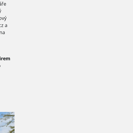
áře
ý
kový
cz a
 na
firem
o