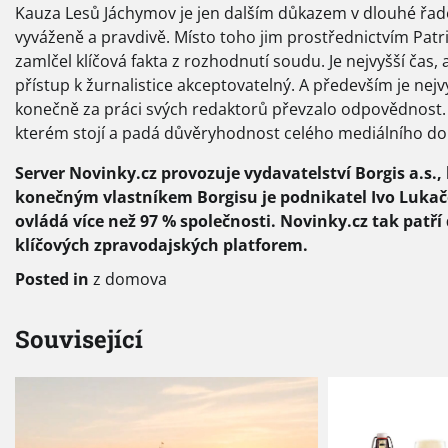
Kauza Lesů Jáchymov je jen dalším důkazem v dlouhé řad
vyváženě a pravdivě. Místo toho jim prostřednictvím Patri
zamlčel klíčová fakta z rozhodnutí soudu. Je nejvyšší čas, 
přístup k žurnalistice akceptovatelný. A především je nejv
konečně za práci svých redaktorů převzalo odpovědnost. P
kterém stojí a padá důvěryhodnost celého mediálního dom
Server Novinky.cz provozuje vydavatelství Borgis a.s.
konečným vlastníkem Borgisu je podnikatel Ivo Lukačo
ovládá více než 97 % společnosti. Novinky.cz tak pat
klíčových zpravodajských platforem.
Posted in
z domova
Související