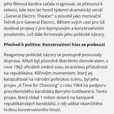
jeho filmová kariéra začala stagnovat, se přesunul k
televizi, kde osm let hostil týdenní dramatický seriál
„General Electric Theater“ a působil jako motivační
řečník pro General Electric. Během svých cest pro GE
dodával projevy s pro-byznysovým a konzervativním
poselstvím, což dále formovalo jeho politické názory.
Přechod k politice: Konzervativní hlas se probouzí
Reaganovy politické názory se postupně posouvaly
doprava. Ačkoli byl původně liberálním demokratem, v
roce 1962 oficiálně změnil svou stranickou příslušnost
na republikána. Klíčovým momentem, který jej
katapultoval na národní politickou scénu, byl jeho
projev „A Time for Choosing“ z roku 1964 na podporu
prezidentského kandidáta Barryho Goldwatera. Tento
projev, který získal 1 milion dolarů na kampaně
republikánských kandidátů, z něj udělal okamžitého
hrdinu konzervativního hnutí.