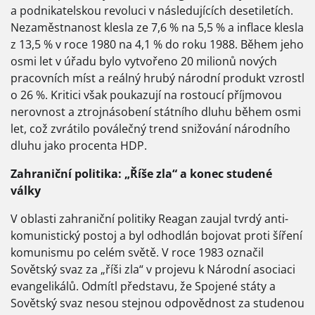
a podnikatelskou revoluci v následujících desetiletích.
Nezaměstnanost klesla ze 7,6 % na 5,5 % a inflace klesla
z 13,5 % v roce 1980 na 4,1 % do roku 1988. Během jeho
osmi let v úřadu bylo vytvořeno 20 milionů nových
pracovních míst a reálný hrubý národní produkt vzrostl
o 26 %. Kritici však poukazují na rostoucí příjmovou
nerovnost a ztrojnásobení státního dluhu během osmi
let, což zvrátilo poválečný trend snižování národního
dluhu jako procenta HDP.
Zahraniční politika: „Říše zla“ a konec studené
války
V oblasti zahraniční politiky Reagan zaujal tvrdý anti-
komunistický postoj a byl odhodlán bojovat proti šíření
komunismu po celém světě. V roce 1983 označil
Sovětský svaz za „říši zla“ v projevu k Národní asociaci
evangelikálů. Odmítl představu, že Spojené státy a
Sovětský svaz nesou stejnou odpovědnost za studenou