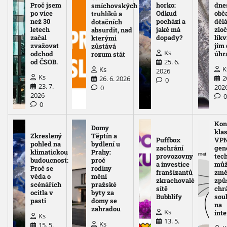
Proč jsem
horko:
dne
smíchovských
po více
Odkud
obč
truhlíků a
než 30
pochází a
děl
dotačních
letech
jaké má
zloč
absurdit, nad
začal
dopady?
likv
kterými
zvažovat
jim
zůstává
Ks
odchod
úhr
rozum stát
25. 6.
od ČSOB.
K
Ks
2026
Ks
2
26. 6. 2026
0
23. 7.
202
0
2026
0
Kon
Domy
kla
Zkreslený
Těptín a
Puffbox
VPN
pohled na
bydlení u
zachrání
gen
klimatickou
Prahy:
provozovny
tec
budoucnost:
proč
a investice
mů
Proč se
rodiny
franšízantů
změ
věda o
mění
zkrachovalé
způ
scénářích
pražské
sítě
chr
ocitla v
byty za
Bubblify
sou
pasti
domy se
na
zahradou
Ks
int
Ks
13. 5.
Ks
15. 5.