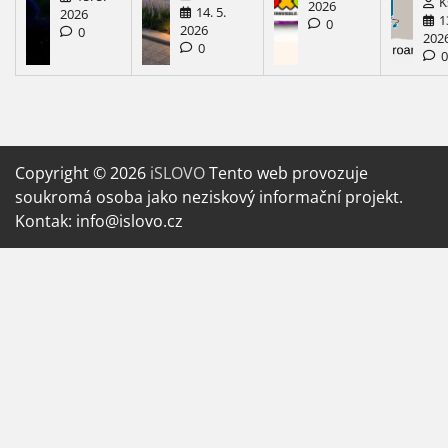
K
2026
14. 5.
2026
1
0
2026
0
202
0
Copyright © 2026
iSLOVO
Tento web provozuje
soukromá osoba jako neziskový informační projekt.
Kontak: info@islovo.cz