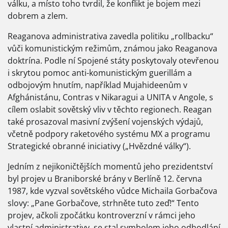
válku, a místo toho tvrdil, že konflikt je bojem mezi
dobrem a zlem.
Reaganova administrativa zavedla politiku „rollbacku“
vůči komunistickým režimům, známou jako Reaganova
doktrína. Podle ní Spojené státy poskytovaly otevřenou
i skrytou pomoc anti-komunistickým guerillám a
odbojovým hnutím, například Mujahideenům v
Afghánistánu, Contras v Nikaragui a UNITA v Angole, s
cílem oslabit sovětský vliv v těchto regionech. Reagan
také prosazoval masivní zvýšení vojenských výdajů,
včetně podpory raketového systému MX a programu
Strategické obranné iniciativy („Hvězdné války“).
Jedním z nejikoničtějších momentů jeho prezidentství
byl projev u Braniborské brány v Berlíně 12. června
1987, kde vyzval sovětského vůdce Michaila Gorbačova
slovy: „Pane Gorbačove, strhněte tuto zeď!“ Tento
projev, ačkoli zpočátku kontroverzní v rámci jeho
vlastní administrativy, se stal symbolem jeho odhodlání