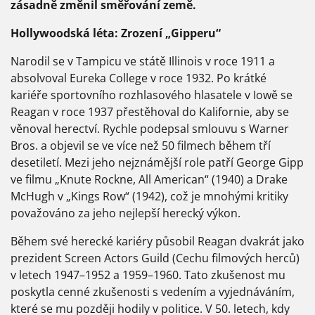
zásadně změnil směřování země.
Hollywoodská léta: Zrození „Gipperu“
Narodil se v Tampicu ve státě Illinois v roce 1911 a
absolvoval Eureka College v roce 1932. Po krátké
kariéře sportovního rozhlasového hlasatele v Iowě se
Reagan v roce 1937 přestěhoval do Kalifornie, aby se
věnoval herectví. Rychle podepsal smlouvu s Warner
Bros. a objevil se ve více než 50 filmech během tří
desetiletí. Mezi jeho nejznámější role patří George Gipp
ve filmu „Knute Rockne, All American“ (1940) a Drake
McHugh v „Kings Row“ (1942), což je mnohými kritiky
považováno za jeho nejlepší herecký výkon.
Během své herecké kariéry působil Reagan dvakrát jako
prezident Screen Actors Guild (Cechu filmových herců)
v letech 1947–1952 a 1959–1960. Tato zkušenost mu
poskytla cenné zkušenosti s vedením a vyjednáváním,
které se mu později hodily v politice. V 50. letech, kdy