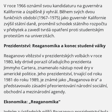
V roce 1966 oznámil svou kandidaturu na guvernéra
Kalifornie a úspěšně ji vyhrál. Během svých dvou
funkčních období (1967–1975) jako guvernér Kalifornie
zvýšil státní daně, proměnil schodek státního rozpočtu
v přebytek a zavedl tvrdá opatření proti studentským
protestům na univerzitách.
Prezidentství: Reaganomika a konec studené války
Reaganovo vítězství v prezidentských volbách v roce
1980, kdy drtivě porazil úřadujícího prezidenta
Jimmyho Cartera, znamenalo nástup nové éry v
americké politice. Jeho prezidentství, trvající od roku
1981 do roku 1989, je známé jako „Reaganova éra“ a
představovalo zásadní přeorientování národní sociální,
obchodní a mezinárodní agendy.
Ekonomika: „Reaganomika“
Jedním z ústředních pilířů Reaganova prezidentství byla