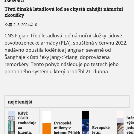
ZAHRANIČÍ
Třetí čínská letadlová loď se chystá zahájit námořní
zkoušky
Ks
2. 5. 2024
0
CNS Fujian, třetí letadlová loď námořní složky Lidové
osvobozenecké armády (PLA), spuštěná v červnu 2022,
nedávno opustila loděnice Jiangnan severně od
Šanghaje k ústí řeky Jang-c‘-ťiang, doprovázena
remorkéry. Tento pohyb následuje po testech jeho
pohonného systému, který proběhl 21. dubna.
nejčtenější
Když
ČSOB
Stát
rozhoduje
rýž
Evropské
za
Evropské
jed
miliony v
klienta.
letní
eter
betonu: Příběh