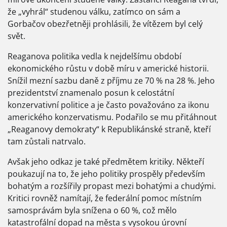
že „vyhrál“ studenou válku, zatímco on sám a
Gorbačov obezřetněji prohlásili, že vítězem byl celý
svět.
Reaganova politika vedla k nejdelšímu období
ekonomického růstu v době míru v americké historii.
Snížil mezní sazbu daně z příjmu ze 70 % na 28 %. Jeho
prezidentství znamenalo posun k celostátní
konzervativní politice a je často považováno za ikonu
amerického konzervatismu. Podařilo se mu přitáhnout
„Reaganovy demokraty“ k Republikánské straně, kteří
tam zůstali natrvalo.
Avšak jeho odkaz je také předmětem kritiky. Někteří
poukazují na to, že jeho politiky prospěly především
bohatým a rozšířily propast mezi bohatými a chudými.
Kritici rovněž namítají, že federální pomoc místním
samosprávám byla snížena o 60 %, což mělo
katastrofální dopad na města s vysokou úrovní