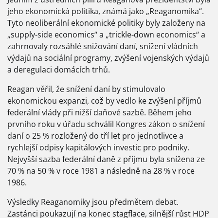
jeho ekonomická politika, známá jako „Reaganomika“.
Tyto neoliberální ekonomické politiky byly založeny na
„supply-side economics“ a „trickle-down economics“ a
zahrnovaly rozsáhlé snižování daní, snížení vládních
výdajů na sociální programy, zvýšení vojenských výdajů
a deregulaci domácích trhů.
Reagan věřil, že snížení daní by stimulovalo
ekonomickou expanzi, což by vedlo ke zvýšení příjmů
federální vlády při nižší daňové sazbě. Během jeho
prvního roku v úřadu schválil Kongres zákon o snížení
daní o 25 % rozložený do tří let pro jednotlivce a
rychlejší odpisy kapitálových investic pro podniky.
Nejvyšší sazba federální daně z příjmu byla snížena ze
70 % na 50 % v roce 1981 a následně na 28 % v roce
1986.
Výsledky Reaganomiky jsou předmětem debat.
Zastánci poukazují na konec stagflace, silnější růst HDP