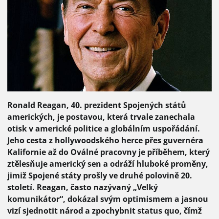
Ronald Reagan, 40. prezident Spojených států
amerických, je postavou, která trvale zanechala
otisk v americké politice a globálním uspořádání.
Jeho cesta z hollywoodského herce přes guvernéra
Kalifornie až do Oválné pracovny je příběhem, který
ztělesňuje americký sen a odráží hluboké proměny,
jimiž Spojené státy prošly ve druhé polovině 20.
století. Reagan, často nazývaný „Velký
komunikátor“, dokázal svým optimismem a jasnou
vizí sjednotit národ a zpochybnit status quo, čímž