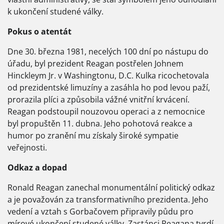
k ukončení studené války.
Pokus o atentát
Dne 30. března 1981, necelých 100 dní po nástupu do
úřadu, byl prezident Reagan postřelen Johnem
Hinckleym Jr. v Washingtonu, D.C. Kulka ricochetovala
od prezidentské limuzíny a zasáhla ho pod levou paží,
prorazila plíci a způsobila vážné vnitřní krvácení.
Reagan podstoupil nouzovou operaci a z nemocnice
byl propuštěn 11. dubna. Jeho pohotová reakce a
humor po zranění mu získaly široké sympatie
veřejnosti.
Odkaz a dopad
Ronald Reagan zanechal monumentální politický odkaz
a je považován za transformativního prezidenta. Jeho
vedení a vztah s Gorbačovem připravily půdu pro
mírové ukončení studené války. Zastánci Reagana tvrdí,