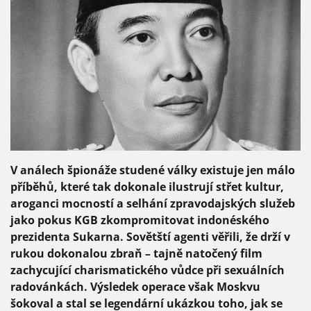
V análech špionáže studené války existuje jen málo
příběhů, které tak dokonale ilustrují střet kultur,
aroganci mocností a selhání zpravodajských služeb
jako pokus KGB zkompromitovat indonéského
prezidenta Sukarna. Sovětští agenti věřili, že drží v
rukou dokonalou zbraň – tajně natočený film
zachycující charismatického vůdce při sexuálních
radovánkách. Výsledek operace však Moskvu
šokoval a stal se legendární ukázkou toho, jak se