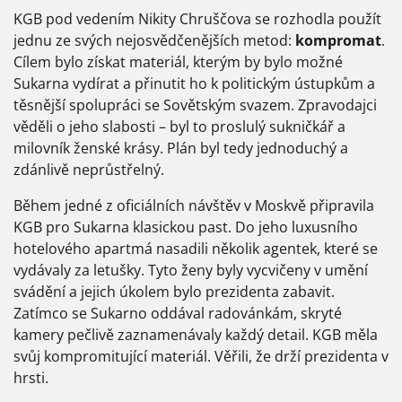
KGB pod vedením Nikity Chruščova se rozhodla použít
jednu ze svých nejosvědčenějších metod:
kompromat
.
Cílem bylo získat materiál, kterým by bylo možné
Sukarna vydírat a přinutit ho k politickým ústupkům a
těsnější spolupráci se Sovětským svazem. Zpravodajci
věděli o jeho slabosti – byl to proslulý sukničkář a
milovník ženské krásy. Plán byl tedy jednoduchý a
zdánlivě neprůstřelný.
Během jedné z oficiálních návštěv v Moskvě připravila
KGB pro Sukarna klasickou past. Do jeho luxusního
hotelového apartmá nasadili několik agentek, které se
vydávaly za letušky. Tyto ženy byly vycvičeny v umění
svádění a jejich úkolem bylo prezidenta zabavit.
Zatímco se Sukarno oddával radovánkám, skryté
kamery pečlivě zaznamenávaly každý detail. KGB měla
svůj kompromitující materiál. Věřili, že drží prezidenta v
hrsti.