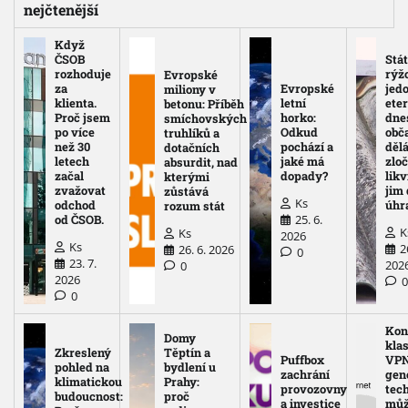
nejčtenější
Když
ČSOB
Stát
rozhoduje
rýž
Evropské
za
Evropské
jed
miliony v
klienta.
letní
eter
betonu: Příběh
Proč jsem
horko:
dne
smíchovských
po více
Odkud
obč
truhlíků a
než 30
pochází a
děl
dotačních
letech
jaké má
zloč
absurdit, nad
začal
dopady?
likv
kterými
zvažovat
jim
zůstává
Ks
odchod
úhr
rozum stát
25. 6.
od ČSOB.
K
Ks
2026
Ks
2
26. 6. 2026
0
23. 7.
202
0
2026
0
Kon
Domy
kla
Zkreslený
Těptín a
Puffbox
VPN
pohled na
bydlení u
zachrání
gen
klimatickou
Prahy:
provozovny
tec
budoucnost:
proč
a investice
mů