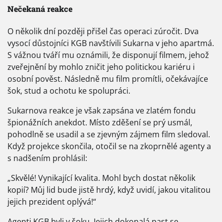
Nečekaná reakce
O několik dní později přišel čas operaci zúročit. Dva
vysocí důstojníci KGB navštívili Sukarna v jeho apartmá.
S vážnou tváří mu oznámili, že disponují filmem, jehož
zveřejnění by mohlo zničit jeho politickou kariéru i
osobní pověst. Následně mu film promítli, očekávajíce
šok, stud a ochotu ke spolupráci.
Sukarnova reakce je však zapsána ve zlatém fondu
špionážních anekdot. Místo zděšení se prý usmál,
pohodlně se usadil a se zjevným zájmem film sledoval.
Když projekce skončila, otočil se na zkoprnělé agenty a
s nadšením prohlásil:
„Skvělé! Vynikající kvalita. Mohl bych dostat několik
kopií? Můj lid bude jistě hrdý, když uvidí, jakou vitalitou
jejich prezident oplývá!“
Agenti KGB byli v šoku. Jejich dokonalá past se