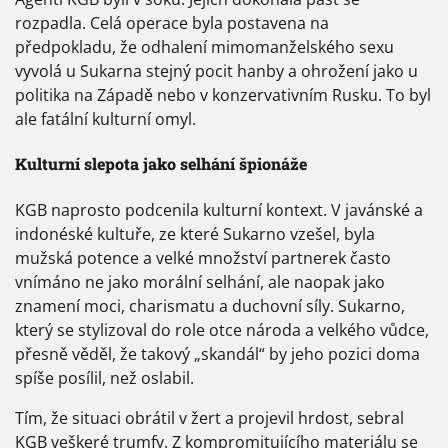
rozpadla. Celá operace byla postavena na
předpokladu, že odhalení mimomanželského sexu
vyvolá u Sukarna stejný pocit hanby a ohrožení jako u
politika na Západě nebo v konzervativním Rusku. To byl
ale fatální kulturní omyl.
Kulturní slepota jako selhání špionáže
KGB naprosto podcenila kulturní kontext. V javánské a
indonéské kultuře, ze které Sukarno vzešel, byla
mužská potence a velké množství partnerek často
vnímáno ne jako morální selhání, ale naopak jako
znamení moci, charismatu a duchovní síly. Sukarno,
který se stylizoval do role otce národa a velkého vůdce,
přesně věděl, že takový „skandál“ by jeho pozici doma
spíše posílil, než oslabil.
Tím, že situaci obrátil v žert a projevil hrdost, sebral
KGB veškeré trumfy. Z kompromitujícího materiálu se