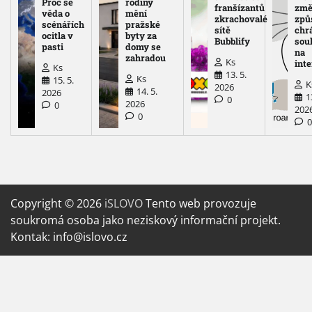
Proč se
rodiny
franšízantů
změ
věda o
mění
zkrachovalé
způ
scénářích
pražské
sítě
chr
ocitla v
byty za
Bubblify
sou
pasti
domy se
na
zahradou
Ks
int
Ks
13. 5.
Ks
15. 5.
K
2026
14. 5.
2026
1
0
2026
0
202
0
Copyright © 2026
iSLOVO
Tento web provozuje
soukromá osoba jako neziskový informační projekt.
Kontak: info@islovo.cz