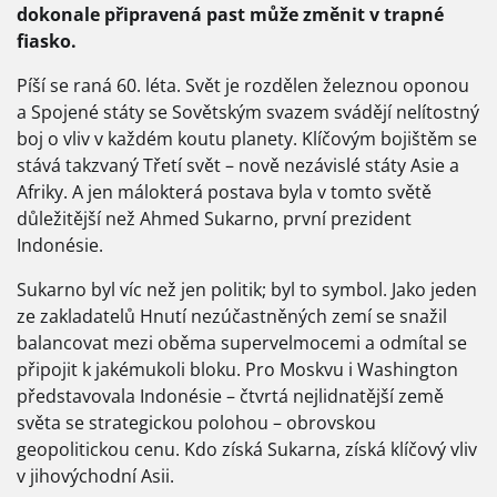
dokonale připravená past může změnit v trapné
fiasko.
Píší se raná 60. léta. Svět je rozdělen železnou oponou
a Spojené státy se Sovětským svazem svádějí nelítostný
boj o vliv v každém koutu planety. Klíčovým bojištěm se
stává takzvaný Třetí svět – nově nezávislé státy Asie a
Afriky. A jen málokterá postava byla v tomto světě
důležitější než Ahmed Sukarno, první prezident
Indonésie.
Sukarno byl víc než jen politik; byl to symbol. Jako jeden
ze zakladatelů Hnutí nezúčastněných zemí se snažil
balancovat mezi oběma supervelmocemi a odmítal se
připojit k jakémukoli bloku. Pro Moskvu i Washington
představovala Indonésie – čtvrtá nejlidnatější země
světa se strategickou polohou – obrovskou
geopolitickou cenu. Kdo získá Sukarna, získá klíčový vliv
v jihovýchodní Asii.