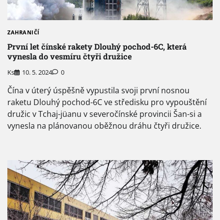
ZAHRANIČÍ
První let čínské rakety Dlouhý pochod-6C, která
vynesla do vesmíru čtyři družice
Ks
10. 5. 2024
0
Čína v úterý úspěšně vypustila svoji první nosnou
raketu Dlouhý pochod-6C ve středisku pro vypouštění
družic v Tchaj-jüanu v severočínské provincii Šan-si a
vynesla na plánovanou oběžnou dráhu čtyři družice.