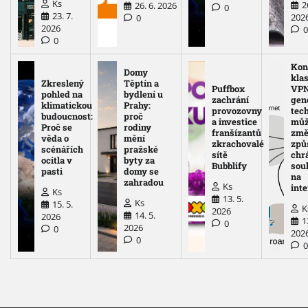
Ks
2
26. 6. 2026
0
23. 7.
202
0
2026
0
Kon
Domy
kla
Zkreslený
Těptín a
Puffbox
VPN
pohled na
bydlení u
zachrání
gen
klimatickou
Prahy:
provozovny
tec
budoucnost:
proč
a investice
mů
Proč se
rodiny
franšízantů
změ
věda o
mění
zkrachovalé
způ
scénářích
pražské
sítě
chr
ocitla v
byty za
Bubblify
sou
pasti
domy se
na
zahradou
Ks
int
Ks
13. 5.
Ks
15. 5.
K
2026
14. 5.
2026
1
0
2026
0
202
0