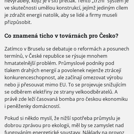
nevyráběly, když je v síti přetlak. Tento „tržní“ systém je
ve skutečnosti umělou konstrukcí, jejímž jediným cílem
je zdražit energii natolik, aby se lidé a firmy museli
přizpůsobit.
Co znamená ticho v továrnách pro Česko?
Zatímco v Bruselu se debatuje o reformách a posunech
termínů, v České republice se rýsuje mnohem
hmatatelnější problém. Průmyslové podniky pod
tlakem drahých energií a povolenek nejenže ztrácejí
konkurenceschopnost, ale začínají omezovat výrobu
nebo ji přesouvat mimo EU. To se projevuje snižujícím
se odběrem elektřiny ze strany velkoodběratelů. A
právě zde leží časovaná bomba pro českou ekonomiku
i peněženky domácností.
Pokud si někdo myslí, že nižší spotřeba průmyslu je
dobrou zprávou pro ekologii, měl by se zamyslet nad
fungováním energetické soustavy. Náklady na provoz