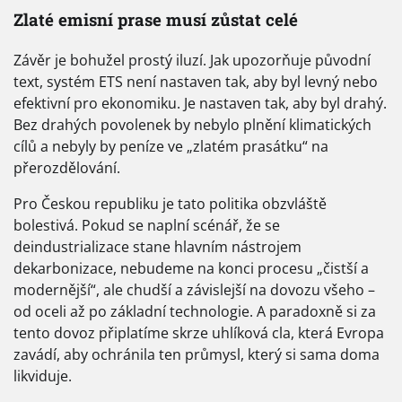
Zlaté emisní prase musí zůstat celé
Závěr je bohužel prostý iluzí. Jak upozorňuje původní
text, systém ETS není nastaven tak, aby byl levný nebo
efektivní pro ekonomiku. Je nastaven tak, aby byl drahý.
Bez drahých povolenek by nebylo plnění klimatických
cílů a nebyly by peníze ve „zlatém prasátku“ na
přerozdělování.
Pro Českou republiku je tato politika obzvláště
bolestivá. Pokud se naplní scénář, že se
deindustrializace stane hlavním nástrojem
dekarbonizace, nebudeme na konci procesu „čistší a
modernější“, ale chudší a závislejší na dovozu všeho –
od oceli až po základní technologie. A paradoxně si za
tento dovoz připlatíme skrze uhlíková cla, která Evropa
zavádí, aby ochránila ten průmysl, který si sama doma
likviduje.