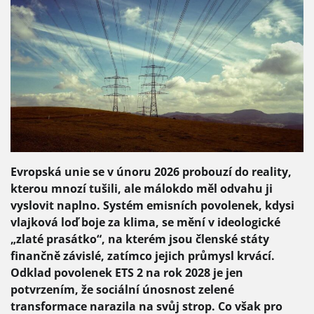
Evropská unie se v únoru 2026 probouzí do reality,
kterou mnozí tušili, ale málokdo měl odvahu ji
vyslovit naplno. Systém emisních povolenek, kdysi
vlajková loď boje za klima, se mění v ideologické
„zlaté prasátko“, na kterém jsou členské státy
finančně závislé, zatímco jejich průmysl krvácí.
Odklad povolenek ETS 2 na rok 2028 je jen
potvrzením, že sociální únosnost zelené
transformace narazila na svůj strop. Co však pro