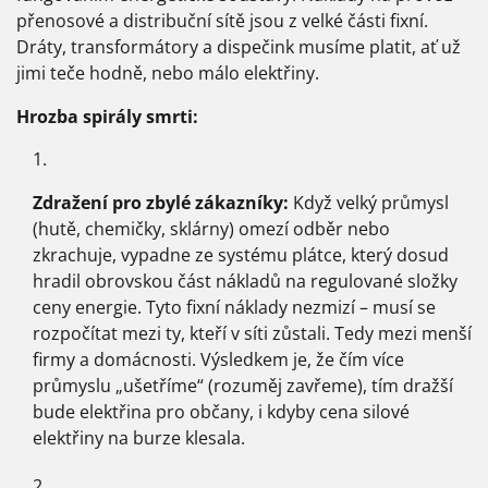
přenosové a distribuční sítě jsou z velké části fixní.
Dráty, transformátory a dispečink musíme platit, ať už
jimi teče hodně, nebo málo elektřiny.
Hrozba spirály smrti:
Zdražení pro zbylé zákazníky:
Když velký průmysl
(hutě, chemičky, sklárny) omezí odběr nebo
zkrachuje, vypadne ze systému plátce, který dosud
hradil obrovskou část nákladů na regulované složky
ceny energie. Tyto fixní náklady nezmizí – musí se
rozpočítat mezi ty, kteří v síti zůstali. Tedy mezi menší
firmy a domácnosti. Výsledkem je, že čím více
průmyslu „ušetříme“ (rozuměj zavřeme), tím dražší
bude elektřina pro občany, i kdyby cena silové
elektřiny na burze klesala.