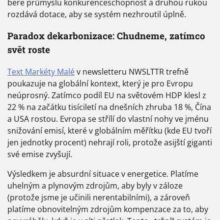
bere průmyslu konkurenceschopnost a druhou rukou
rozdává dotace, aby se systém nezhroutil úplně.
Paradox dekarbonizace: Chudneme, zatímco
svět roste
Text Markéty Malé
v newsletteru NWSLTTR trefně
poukazuje na globální kontext, který je pro Evropu
neúprosný. Zatímco podíl EU na světovém HDP klesl z
22 % na začátku tisíciletí na dnešních zhruba 18 %, Čína
a USA rostou. Evropa se střílí do vlastní nohy ve jménu
snižování emisí, které v globálním měřítku (kde EU tvoří
jen jednotky procent) nehrají roli, protože asijští giganti
své emise zvyšují.
Výsledkem je absurdní situace v energetice. Platíme
uhelným a plynovým zdrojům, aby byly v záloze
(protože jsme je učinili nerentabilními), a zároveň
platíme obnovitelným zdrojům kompenzace za to, aby