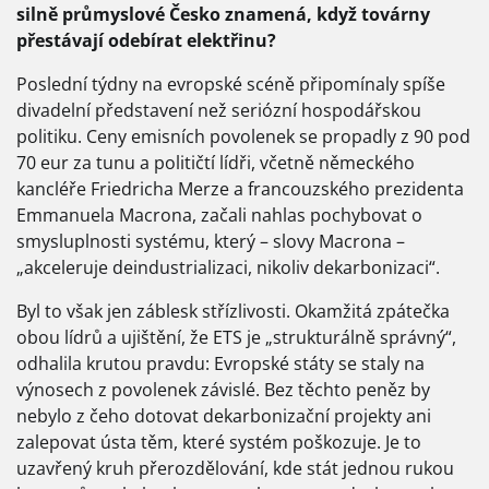
silně průmyslové Česko znamená, když továrny
přestávají odebírat elektřinu?
Poslední týdny na evropské scéně připomínaly spíše
divadelní představení než seriózní hospodářskou
politiku. Ceny emisních povolenek se propadly z 90 pod
70 eur za tunu a političtí lídři, včetně německého
kancléře Friedricha Merze a francouzského prezidenta
Emmanuela Macrona, začali nahlas pochybovat o
smysluplnosti systému, který – slovy Macrona –
„akceleruje deindustrializaci, nikoliv dekarbonizaci“.
Byl to však jen záblesk střízlivosti. Okamžitá zpátečka
obou lídrů a ujištění, že ETS je „strukturálně správný“,
odhalila krutou pravdu: Evropské státy se staly na
výnosech z povolenek závislé. Bez těchto peněz by
nebylo z čeho dotovat dekarbonizační projekty ani
zalepovat ústa těm, které systém poškozuje. Je to
uzavřený kruh přerozdělování, kde stát jednou rukou