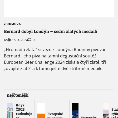
Z DOMOVA
Bernard dobyl Londýn – sedm zlatých medailí
Ks
15. 3. 2024
0
„Hromadu zlata“ si veze z Londýna Rodinný pivovar
Bernard. Jeho piva na tamní degustační soutěži
European Beer Challenge 2024 získala čtyři zlaté, tři
„dvojité zlaté“ a k tomu ještě dvě stříbrné medaile.
nejčtenější
Když
ČSOB
Stát
rozhoduje
rýž
Evropské
za
Evropské
jed