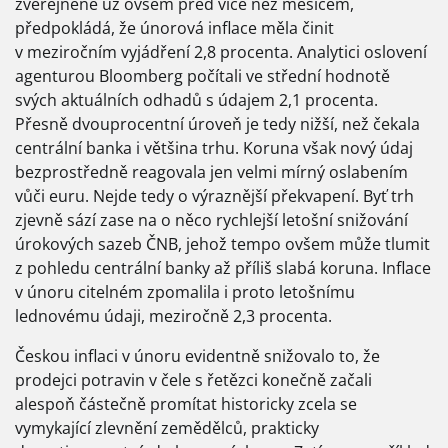
zveřejněné už ovšem před více než měsícem,
předpokládá, že únorová inflace měla činit
v meziročním vyjádření 2,8 procenta. Analytici oslovení
agenturou Bloomberg počítali ve střední hodnotě
svých aktuálních odhadů s údajem 2,1 procenta.
Přesně dvouprocentní úroveň je tedy nižší, než čekala
centrální banka i většina trhu. Koruna však nový údaj
bezprostředně reagovala jen velmi mírný oslabením
vůči euru. Nejde tedy o výraznější překvapení. Byť trh
zjevně sází zase na o něco rychlejší letošní snižování
úrokových sazeb ČNB, jehož tempo ovšem může tlumit
z pohledu centrální banky až příliš slabá koruna. Inflace
v únoru citelném zpomalila i proto letošnímu
lednovému údaji, meziročně 2,3 procenta.
Českou inflaci v únoru evidentně snižovalo to, že
prodejci potravin v čele s řetězci konečně začali
alespoň částečně promítat historicky zcela se
vymykající zlevnění zemědělců, prakticky