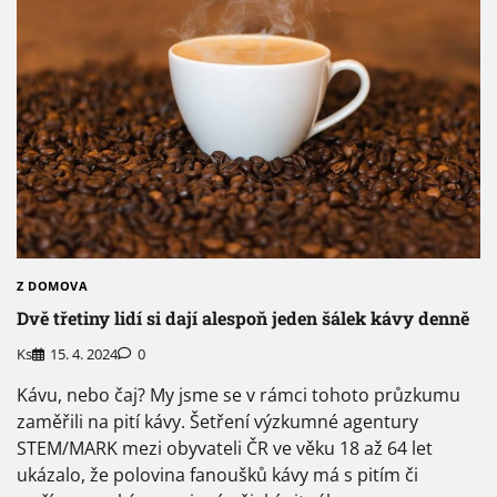
Z DOMOVA
Dvě třetiny lidí si dají alespoň jeden šálek kávy denně
Ks
15. 4. 2024
0
Kávu, nebo čaj? My jsme se v rámci tohoto průzkumu
zaměřili na pití kávy. Šetření výzkumné agentury
STEM/MARK mezi obyvateli ČR ve věku 18 až 64 let
ukázalo, že polovina fanoušků kávy má s pitím či