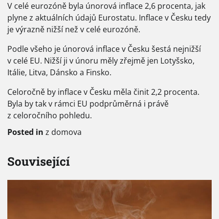
V celé eurozóně byla únorová inflace 2,6 procenta, jak
plyne z aktuálních údajů Eurostatu. Inflace v Česku tedy
je výrazně nižší než v celé eurozóně.
Podle všeho je únorová inflace v Česku šestá nejnižší
v celé EU. Nižší ji v únoru měly zřejmě jen Lotyšsko,
Itálie, Litva, Dánsko a Finsko.
Celoročně by inflace v Česku měla činit 2,2 procenta.
Byla by tak v rámci EU podprůměrná i právě
z celoročního pohledu.
Posted in
z domova
Související