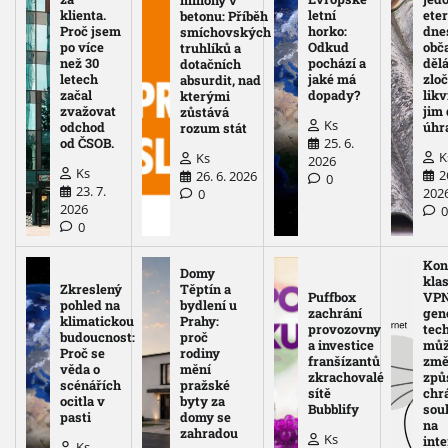
miliony v
klienta.
letní
eter
betonu: Příběh
Proč jsem
horko:
dne
smíchovských
po více
Odkud
obč
truhlíků a
než 30
pochází a
děl
dotačních
letech
jaké má
zloč
absurdit, nad
začal
dopady?
likv
kterými
zvažovat
jim
zůstává
Ks
odchod
úhr
rozum stát
25. 6.
od ČSOB.
K
Ks
2026
Ks
2
26. 6. 2026
0
23. 7.
202
0
2026
0
Kon
Domy
kla
Zkreslený
Těptín a
Puffbox
VPN
pohled na
bydlení u
zachrání
gen
klimatickou
Prahy:
provozovny
tec
budoucnost:
proč
a investice
mů
Proč se
rodiny
franšízantů
změ
věda o
mění
zkrachovalé
způ
scénářích
pražské
sítě
chr
ocitla v
byty za
Bubblify
sou
pasti
domy se
na
zahradou
Ks
int
Ks