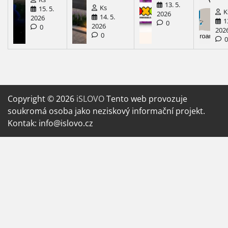
13. 5.
Ks
15. 5.
K
2026
14. 5.
2026
1
0
2026
0
202
0
Copyright © 2026
iSLOVO
Tento web provozuje
soukromá osoba jako neziskový informační projekt.
Kontak: info@islovo.cz