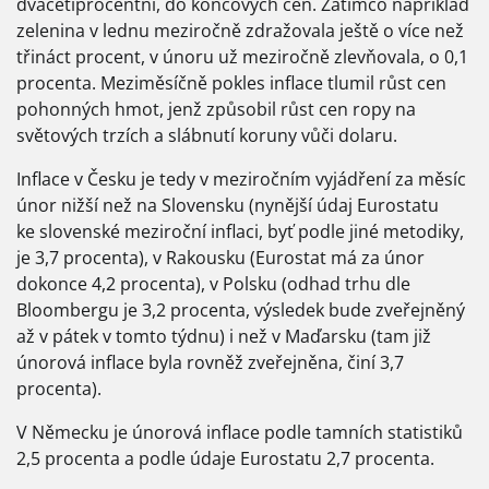
dvacetiprocentní, do koncových cen. Zatímco například
zelenina v lednu meziročně zdražovala ještě o více než
třináct procent, v únoru už meziročně zlevňovala, o 0,1
procenta. Meziměsíčně pokles inflace tlumil růst cen
pohonných hmot, jenž způsobil růst cen ropy na
světových trzích a slábnutí koruny vůči dolaru.
Inflace v Česku je tedy v meziročním vyjádření za měsíc
únor nižší než na Slovensku (nynější údaj Eurostatu
ke slovenské meziroční inflaci, byť podle jiné metodiky,
je 3,7 procenta), v Rakousku (Eurostat má za únor
dokonce 4,2 procenta), v Polsku (odhad trhu dle
Bloombergu je 3,2 procenta, výsledek bude zveřejněný
až v pátek v tomto týdnu) i než v Maďarsku (tam již
únorová inflace byla rovněž zveřejněna, činí 3,7
procenta).
V Německu je únorová inflace podle tamních statistiků
2,5 procenta a podle údaje Eurostatu 2,7 procenta.