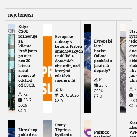
nejčtenější
Když
ČSOB
Stát
rozhoduje
rýž
Evropské
za
Evropské
jed
miliony v
klienta.
letní
eter
betonu: Příběh
Proč jsem
horko:
dne
smíchovských
po více
Odkud
obč
truhlíků a
než 30
pochází a
děl
dotačních
letech
jaké má
zloč
absurdit, nad
začal
dopady?
likv
kterými
zvažovat
jim
zůstává
Ks
odchod
úhr
rozum stát
25. 6.
od ČSOB.
K
Ks
2026
Ks
2
26. 6. 2026
0
23. 7.
202
0
2026
0
Kon
Domy
kla
Zkreslený
Těptín a
Puffbox
VPN
pohled na
bydlení u
zachrání
gen