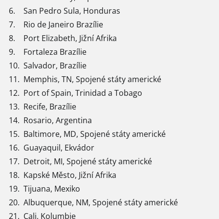
6.
San Pedro Sula, Honduras
7.
Rio de Janeiro Brazílie
8.
Port Elizabeth, Jižní Afrika
9.
Fortaleza Brazílie
10.
Salvador, Brazílie
11.
Memphis, TN, Spojené státy americké
12.
Port of Spain, Trinidad a Tobago
13.
Recife, Brazílie
14.
Rosario, Argentina
15.
Baltimore, MD, Spojené státy americké
16.
Guayaquil, Ekvádor
17.
Detroit, MI, Spojené státy americké
18.
Kapské Město, Jižní Afrika
19.
Tijuana, Mexiko
20.
Albuquerque, NM, Spojené státy americké
21.
Cali, Kolumbie