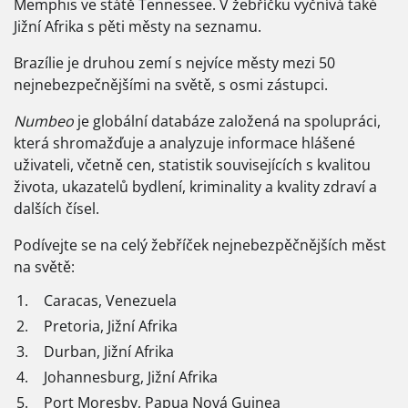
Memphis ve státě Tennessee. V žebříčku vyčnívá také
Jižní Afrika s pěti městy na seznamu.
Brazílie je druhou zemí s nejvíce městy mezi 50
nejnebezpečnějšími na světě, s osmi zástupci.
Numbeo
je globální databáze založená na spolupráci,
která shromažďuje a analyzuje informace hlášené
uživateli, včetně cen, statistik souvisejících s kvalitou
života, ukazatelů bydlení, kriminality a kvality zdraví a
dalších čísel.
Podívejte se na celý žebříček nejnebezpěčnějších měst
na světě:
1.
Caracas, Venezuela
2.
Pretoria, Jižní Afrika
3.
Durban, Jižní Afrika
4.
Johannesburg, Jižní Afrika
5.
Port Moresby, Papua Nová Guinea