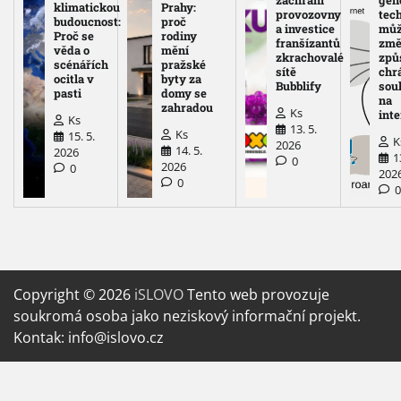
klimatickou
Prahy:
provozovny
tec
budoucnost:
proč
a investice
mů
Proč se
rodiny
franšízantů
změ
věda o
mění
zkrachovalé
způ
scénářích
pražské
sítě
chr
ocitla v
byty za
Bubblify
sou
pasti
domy se
na
zahradou
Ks
int
Ks
13. 5.
Ks
15. 5.
K
2026
14. 5.
2026
1
0
2026
0
202
0
Copyright © 2026
iSLOVO
Tento web provozuje
soukromá osoba jako neziskový informační projekt.
Kontak: info@islovo.cz