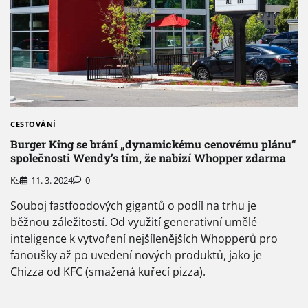
CESTOVÁNÍ
Burger King se brání „dynamickému cenovému plánu“
společnosti Wendy’s tím, že nabízí Whopper zdarma
Ks
11. 3. 2024
0
Souboj fastfoodových gigantů o podíl na trhu je
běžnou záležitostí. Od využití generativní umělé
inteligence k vytvoření nejšílenějších Whopperů pro
fanoušky až po uvedení nových produktů, jako je
Chizza od KFC (smažená kuřecí pizza).