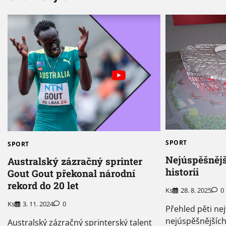
SPORT
SPORT
Nejúspěšněj
Australský zázračný sprinter
historii
Gout Gout překonal národní
rekord do 20 let
Ks
28. 8. 2025
0
Ks
3. 11. 2024
0
Přehled pěti ne
nejúspěšnějších
Australský zázračný sprinterský talent