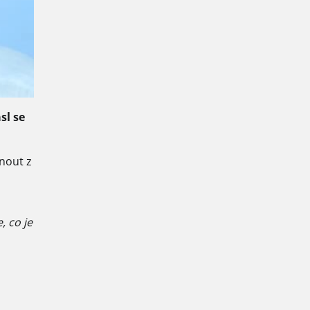
sl se
hnout z
, co je