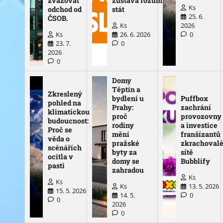
zvažovat
zůstává rozum
Ks
odchod od
stát
25. 6.
ČSOB.
Ks
2026
Ks
26. 6. 2026
0
23. 7.
0
2026
0
Domy
Těptín a
Zkreslený
bydlení u
Puffbox
pohled na
Prahy:
zachrání
klimatickou
proč
provozovny
budoucnost:
rodiny
a investice
Proč se
mění
franšízantů
věda o
pražské
zkrachoval
scénářích
byty za
sítě
ocitla v
domy se
Bubblify
pasti
zahradou
Ks
Ks
Ks
13. 5. 2026
15. 5. 2026
14. 5.
0
0
2026
0