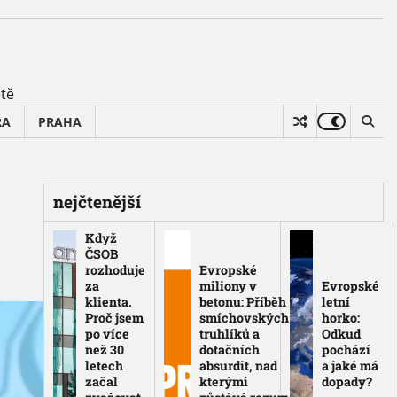
ětě
RA
PRAHA
nejčtenější
Když
ČSOB
rozhoduje
Evropské
za
miliony v
Evropské
klienta.
betonu: Příběh
letní
Proč jsem
smíchovských
horko:
po více
truhlíků a
Odkud
než 30
dotačních
pochází
letech
absurdit, nad
a jaké má
začal
kterými
dopady?