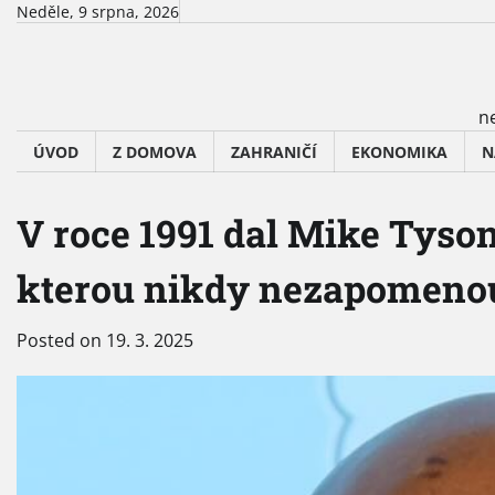
Skip
Neděle, 9 srpna, 2026
to
content
ne
ÚVOD
Z DOMOVA
ZAHRANIČÍ
EKONOMIKA
N
V roce 1991 dal Mike Tyso
kterou nikdy nezapomeno
Posted on
19. 3. 2025