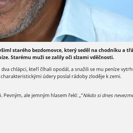
 všiml starého bezdomovce, který seděl na chodníku a třá
ze. Starému muži se zalily oči slzami vděčnosti.
dva chlápci, kteří číhali opodál, a snažili se mu peníze vytr
harakteristickými údery poslal rádoby zloděje k zemi.
ci. Pevným, ale jemným hlasem řekl: „“
Nikdo si dnes nevezme