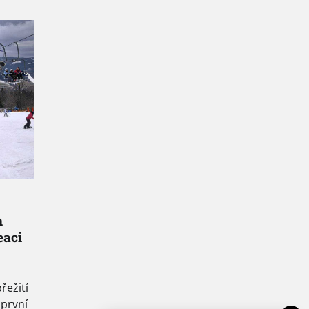
h
eaci
řežití
 první