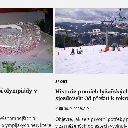
SPORT
ší olympiády v
Historie prvních lyžařskýc
sjezdovek: Od přežití k rekr
Ks
30. 9. 2025
0
jvýznamnějších a
Objevte, jak se z prvotní potřeby p
 olympijských her, které
v zasněžených oblastech vyvinuly