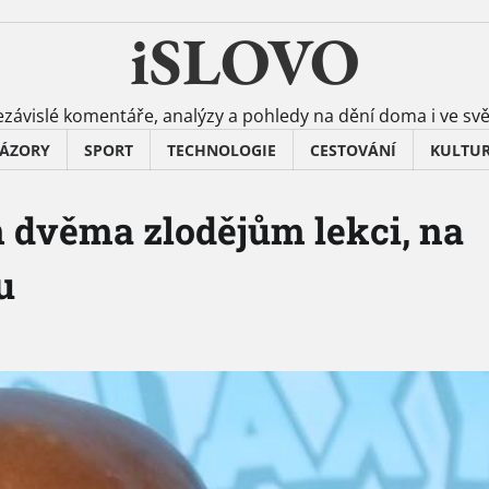
iSLOVO
závislé komentáře, analýzy a pohledy na dění doma i ve sv
ÁZORY
SPORT
TECHNOLOGIE
CESTOVÁNÍ
KULTU
n dvěma zlodějům lekci, na
u