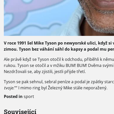
V roce 1991 šel Mike Tyson po newyorské ulici, když si
zimou. Tyson bez váhání sáhl do kapsy a podal mu pení
Ale právě když se Tyson otočil k odchodu, přiběhli k němu 
rukou. Tyson se otočil a v mžiku BUM! BUM! Dvěma svými c
Nezdržovali se, aby zjistili, jestli přijde třetí.
Tyson se pak sehnul, sebral peníze a podal je zpátky star
tvoje
.““ I mimo ring byl Železný Mike stále neporažený.
Posted in
sport
Související