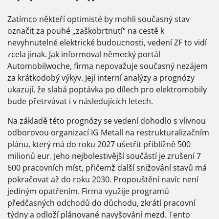
Zatímco někteří optimisté by mohli současný stav
označit za pouhé „zaškobrtnutí“ na cestě k
nevyhnutelné elektrické budoucnosti, vedení ZF to vidí
zcela jinak. Jak informoval německý portál
Automobilwoche
, firma nepovažuje současný nezájem
za krátkodobý výkyv. Její interní analýzy a prognózy
ukazují, že slabá poptávka po dílech pro elektromobily
bude přetrvávat i v následujících letech.
Na základě této prognózy se vedení dohodlo s vlivnou
odborovou organizací IG Metall na restrukturalizačním
plánu, který má do roku 2027 ušetřit přibližně 500
milionů eur. Jeho nejbolestivější součástí je zrušení 7
600 pracovních míst, přičemž další snižování stavů má
pokračovat až do roku 2030. Propouštění navíc není
jediným opatřením. Firma využije programů
předčasných odchodů do důchodu, zkrátí pracovní
týdny a odloží plánované navyšování mezd. Tento