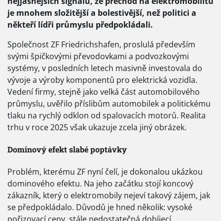
nejjasnějších signálů, že přechod na elektromobilitu
je mnohem složitější a bolestivější, než politici a
někteří lídři průmyslu předpokládali.
Společnost ZF Friedrichshafen, proslulá především
svými špičkovými převodovkami a podvozkovými
systémy, v posledních letech masivně investovala do
vývoje a výroby komponentů pro elektrická vozidla.
Vedení firmy, stejně jako velká část automobilového
průmyslu, uvěřilo příslibům automobilek a politickému
tlaku na rychlý odklon od spalovacích motorů. Realita
trhu v roce 2025 však ukazuje zcela jiný obrázek.
Dominový efekt slabé poptávky
Problém, kterému ZF nyní čelí, je dokonalou ukázkou
dominového efektu. Na jeho začátku stojí koncový
zákazník, který o elektromobily nejeví takový zájem, jak
se předpokládalo. Důvodů je hned několik: vysoké
pořizovací ceny, stále nedostatečná dobíjecí