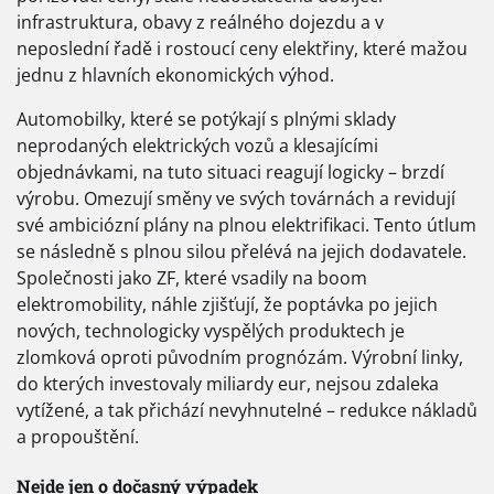
infrastruktura, obavy z reálného dojezdu a v
neposlední řadě i rostoucí ceny elektřiny, které mažou
jednu z hlavních ekonomických výhod.
Automobilky, které se potýkají s plnými sklady
neprodaných elektrických vozů a klesajícími
objednávkami, na tuto situaci reagují logicky – brzdí
výrobu. Omezují směny ve svých továrnách a revidují
své ambiciózní plány na plnou elektrifikaci. Tento útlum
se následně s plnou silou přelévá na jejich dodavatele.
Společnosti jako ZF, které vsadily na boom
elektromobility, náhle zjišťují, že poptávka po jejich
nových, technologicky vyspělých produktech je
zlomková oproti původním prognózám. Výrobní linky,
do kterých investovaly miliardy eur, nejsou zdaleka
vytížené, a tak přichází nevyhnutelné – redukce nákladů
a propouštění.
Nejde jen o dočasný výpadek