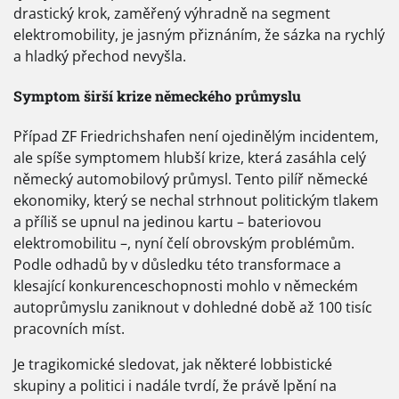
drastický krok, zaměřený výhradně na segment
elektromobility, je jasným přiznáním, že sázka na rychlý
a hladký přechod nevyšla.
Symptom širší krize německého průmyslu
Případ ZF Friedrichshafen není ojedinělým incidentem,
ale spíše symptomem hlubší krize, která zasáhla celý
německý automobilový průmysl. Tento pilíř německé
ekonomiky, který se nechal strhnout politickým tlakem
a příliš se upnul na jedinou kartu – bateriovou
elektromobilitu –, nyní čelí obrovským problémům.
Podle odhadů by v důsledku této transformace a
klesající konkurenceschopnosti mohlo v německém
autoprůmyslu zaniknout v dohledné době až 100 tisíc
pracovních míst.
Je tragikomické sledovat, jak některé lobbistické
skupiny a politici i nadále tvrdí, že právě lpění na