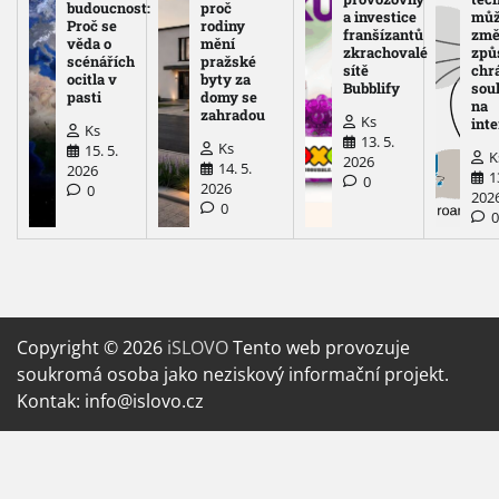
budoucnost:
proč
a investice
mů
Proč se
rodiny
franšízantů
změ
věda o
mění
zkrachovalé
způ
scénářích
pražské
sítě
chr
ocitla v
byty za
Bubblify
sou
pasti
domy se
na
zahradou
Ks
int
Ks
13. 5.
Ks
15. 5.
K
2026
14. 5.
2026
1
0
2026
0
202
0
Copyright © 2026
iSLOVO
Tento web provozuje
soukromá osoba jako neziskový informační projekt.
Kontak: info@islovo.cz