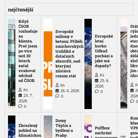
nejčtenější
Když
ČSOB
Stát
rozhoduje
rýž
Evropské
za
Evropské
jed
miliony v
klienta.
letní
eter
betonu: Příběh
Proč jsem
horko:
dne
smíchovských
po více
Odkud
obč
truhlíků a
než 30
pochází a
děl
dotačních
letech
jaké má
zloč
absurdit, nad
začal
dopady?
likv
kterými
zvažovat
jim
zůstává
Ks
odchod
úhr
rozum stát
25. 6.
od ČSOB.
K
Ks
2026
Ks
2
26. 6. 2026
0
23. 7.
202
0
2026
0
Kon
Domy
kla
Zkreslený
Těptín a
Puffbox
VPN
pohled na
bydlení u
zachrání
gen
klimatickou
Prahy:
provozovny
tec